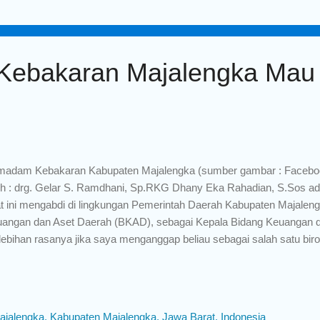
us mengalami penurunan, itu yang dinamakan konsep visi langk
SI KE-1 : MEMBANGUN KEHIDUPAN BERAGAMA DAN SOSIAL L
ebakaran Majalengka Mau
adam Kebakaran Kabupaten Majalengka (sumber gambar : Facebo
h : drg. Gelar S. Ramdhani, Sp.RKG Dhany Eka Rahadian, S.Sos ada
t ini mengabdi di lingkungan Pemerintah Daerah Kabupaten Majaleng
angan dan Aset Daerah (BKAD), sebagai Kepala Bidang Keuangan d
lebihan rasanya jika saya menganggap beliau sebagai salah satu biro
ertimbangkan kapasitas dan kapabilitasnya. Beberapa waktu yang la
iau melalui Direct Message (DM) sosial media Instagram, topik disku
adam kebakaran di Majalengka. Kenapa saya diskusi tentang pem
iau? karena sebelumnya beliau pernah menjabat sebagai Kepala B
ajalengka, Kabupaten Majalengka, Jawa Barat, Indonesia