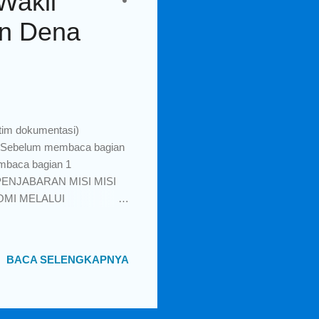
Wakil
an Dena
tim dokumentasi)
ebelum membaca bagian
embaca bagian 1
ENJABARAN MISI MISI
OMI MELALUI
DING Selama ini
g” atau dikenal sebagai
buhan ekonomi, rencana
BACA SELENGKAPNYA
mdhan akan mengubah
f, sehingga terjadi
rikan dampak pada
juan teknolog...