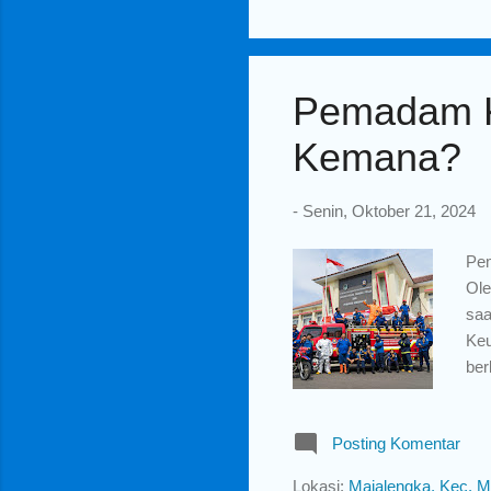
har
MI
Pemadam K
Kemana?
-
Senin, Oktober 21, 2024
Pem
Ole
saa
Keu
ber
dip
bel
Posting Komentar
pem
bel
Lokasi:
Majalengka, Kec. M