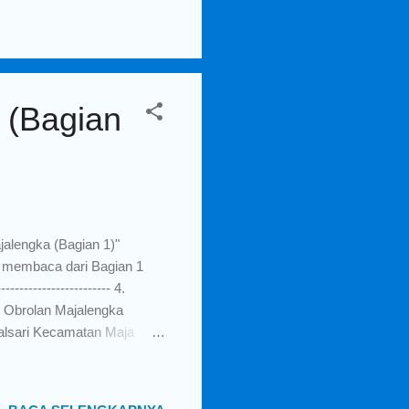
nya Melakukan Audiensi
gai contoh terbaru, pada
..
 (Bagian
ajalengka (Bagian 1)"
 membaca dari Bagian 1
-------------------- 4.
, Obrolan Majalengka
lsari Kecamatan Maja
asan Sadikin (RSHS)
lani perawatan tersebut
 media yang kami miliki,