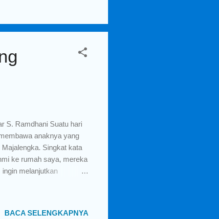
Artinya sejak saya kecil,
man. Pertengahan tahun
ang
ar S. Ramdhani Suatu hari
ri membawa anaknya yang
 Majalengka. Singkat kata
ahmi ke rumah saya, mereka
ingin melanjutkan
 penjelasan, sontak saya
enyekolahkan ananda *****
entu kami ingin anak kami
BACA SELENGKAPNYA
gat terhormat, banyak orang