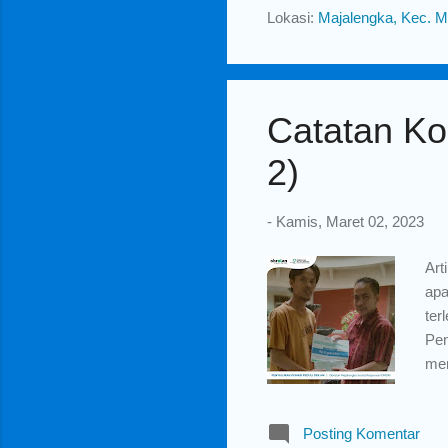
ist
Lokasi:
Majalengka, Kec. M
den
tah
Catatan Ko
2)
-
Kamis, Maret 02, 2023
Art
apa
ter
Pen
men
Kab
Ban
Posting Komentar
mem