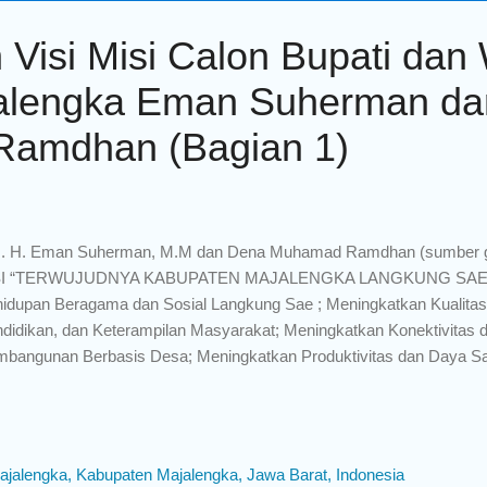
 Visi Misi Calon Bupati dan 
jalengka Eman Suherman d
amdhan (Bagian 1)
. H. Eman Suherman, M.M dan Dena Muhamad Ramdhan (sumber ga
SI “TERWUJUDNYA KABUPATEN MAJALENGKA LANGKUNG SAE”
idupan Beragama dan Sosial Langkung Sae ; Meningkatkan Kualita
didikan, dan Keterampilan Masyarakat; Meningkatkan Konektivitas
bangunan Berbasis Desa; Meningkatkan Produktivitas dan Daya S
ingkatkan Kualitas, Produktivitas, dan Kelestarian Lingkungan Hidup
okrasi Pemerintahan yang Kolaboratif dan Inovatif. PENJABARA
BUPATEN MAJALENGKA LANGKUNG SAE” Langkung sae merupakan 
us kita wujudkan bersama, contoh sederhana misal jumlah penduduk
ajalengka, Kabupaten Majalengka, Jawa Barat, Indonesia
alengka setelah dipimpin oleh Drs. H. Eman Suherman, M.M dan