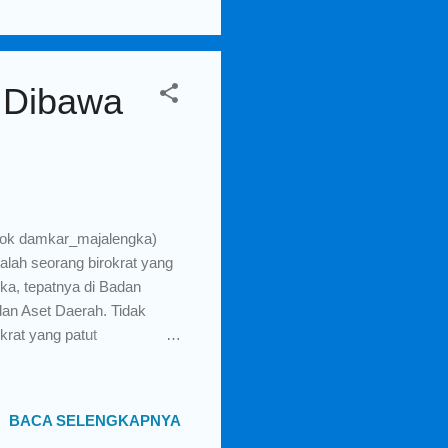
ung sae PENJABARAN MISI
ANGKUNG SAE...
 Dibawa
ok damkar_majalengka)
lah seorang birokrat yang
ka, tepatnya di Badan
an Aset Daerah. Tidak
krat yang patut
lu saya berdiskusi dengan
sinya adalah seputar
adam kebakaran dengan
BACA SELENGKAPNYA
idang Pemadam Kebakaran