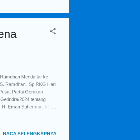
Majalengka, dan saya
ajalengka saat ini perlahan
ena
Ramdhan Mendaftar ke
 S. Ramdhani, Sp.RKG Hari
usat Partai Gerakan
Gerindra/2024 tentang
s. H. Eman Suherman, M.M,
alon Bupati dan Wakil
man, M.M bagi saya dan
 memang tidak ada
BACA SELENGKAPNYA
an orang tua H. Eman