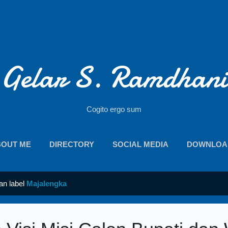
Langsung ke konten utama
Gelar S. Ramdhani
Cogito ergo sum
BOUT ME
DIRECTORY
SOCIAL MEDIA
DOWNLOA
an label
Majalengka