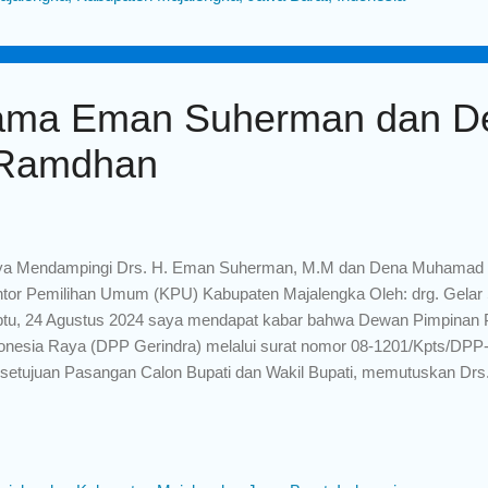
a Satuan Polisi Pamong Praja dan Pemadam Kebakaran Kabupaten 
gat apresiasi kinerja beliau saat menjadi Kabid Damkar. Kabupaten M
un pasti sedan...
ama Eman Suherman dan D
Ramdhan
ya Mendampingi Drs. H. Eman Suherman, M.M dan Dena Muhamad 
tor Pemilihan Umum (KPU) Kabupaten Majalengka Oleh: drg. Gelar
tu, 24 Agustus 2024 saya mendapat kabar bahwa Dewan Pimpinan P
onesia Raya (DPP Gerindra) melalui surat nomor 08-1201/Kpts/DPP-
setujuan Pasangan Calon Bupati dan Wakil Bupati, memutuskan Dr
 Dena Muhamad Ramdhan untuk maju mendaftar sebagai pasangan C
ati Kabupaten Majalengka pada Pilkada 2024. Drs. H. Eman Suher
uarga bukanlah sosok yang asing, saya dengan H. Eman Suherman
ungan darah, tapi hubungan silaturahmi antara orang tua saya deng