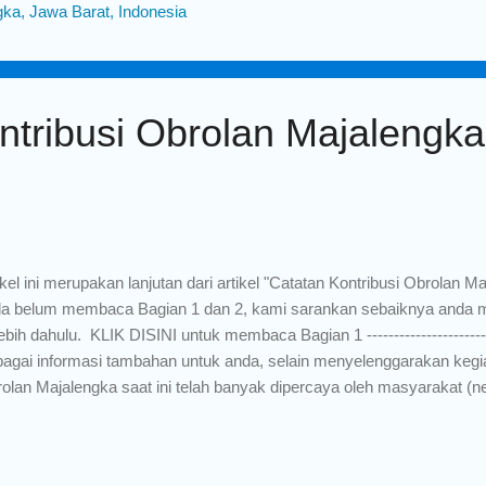
ka, Jawa Barat, Indonesia
 yang ingin anaknya sukses jadi dokter, selain itu kalau dokter mah ny
tar PNS juga lowongan masih banyak yang koso...
ntribusi Obrolan Majalengka
ikel ini merupakan lanjutan dari artikel "Catatan Kontribusi Obrolan M
a belum membaca Bagian 1 dan 2, kami sarankan sebaiknya anda 
lebih dahulu. KLIK DISINI untuk membaca Bagian 1 --------------------------
agai informasi tambahan untuk anda, selain menyelenggarakan kegiat
olan Majalengka saat ini telah banyak dipercaya oleh masyarakat (n
yampaikan keluh kesahnya, terutama hal-hal yang berkaitan dengan
elenggarakan oleh pemerintah daerah Kabupaten Majalengka. Tim A
akukan Audiensi dengan Manajemen Perumdam Tirta Bhakti Raharja