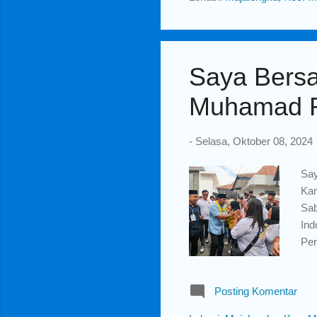
pad
san
nam
Saya Bers
Muhamad 
-
Selasa, Oktober 08, 2024
Sa
Kan
Sab
Ind
Per
dan
Bup
Posting Komentar
kel
hub