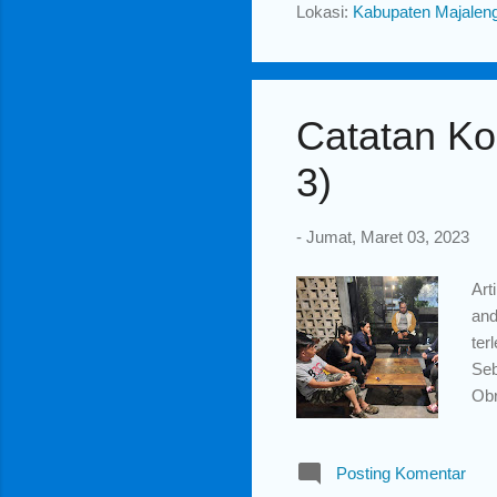
Lokasi:
Kabupaten Majaleng
tua
daf
Catatan Ko
3)
-
Jumat, Maret 03, 2023
Art
and
ter
Seb
Obr
men
dis
Posting Komentar
Mel