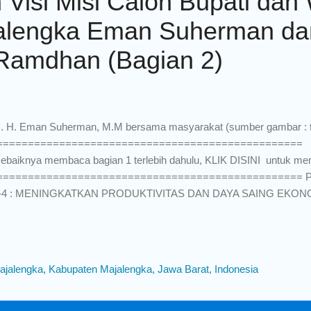
 Visi Misi Calon Bupati dan 
jalengka Eman Suherman d
amdhan (Bagian 2)
. H. Eman Suherman, M.M bersama masyarakat (sumber gambar : 
================================================= S
sebaiknya membaca bagian 1 terlebih dahulu, KLIK DISINI untuk m
================================================= P
-4 : MENINGKATKAN PRODUKTIVITAS DAN DAYA SAING EKON
MANFAATAN TEKNOLOGI DIGITAL SERTA PEMBANGUNAN BRAN
upaten Majalengka khususnya Kota Majalengka mempunyai “brandin
ta Pensiun” yang tergolong sepi dan dianggap lambat dalam pertum
sar kedepan Drs. H. Eman Suherman, M.M dan Dena Muhamad Ra
ajalengka, Kabupaten Majalengka, Jawa Barat, Indonesia
nding tersebut menjadi kabupaten yang lebih kreatif dan lebih produkti
tumbuhan ekonomi yang lebih cepat, tujuan akhirnya adalah membe
tumbuhan ekonomi dan peningkatan kesejahteraan masyarakat. Kema