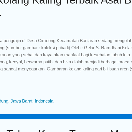
a
a pengrajin di Desa Cimeong Kecamatan Banjaran sedang mengolah b
ing (sumber gambar : koleksi pribadi) Oleh : Gelar S. Ramdhani Kol
anan yang sehat dan kaya akan manfaat bagi kesehatan tubuh kita.
jong, kenyal, berwarna putih, dan bisa diolah menjadi berbagai m
g sangat menyegarkan. Gambaran kolang kaling dari biji buah aren 
utan6.com) Kolang kaling berasal dari biji buah aren (arenga pinnata),
i buah aren dibakar terlebih dahulu, lalu diambil bijinya, kemudian bij
, setelah itu biji yang sudah dilakukan perebusan direndam dalam ai
gga mengalami proses fermentasi. Pohon aren yang berbuah (sumbe
ung, Jawa Barat, Indonesia
yumasmembaca.wordpress.com) Sebagai orang asli Kecamatan Ba
alengka Provinsi Jawa Barat, melalui artikel ini saya ingin memper