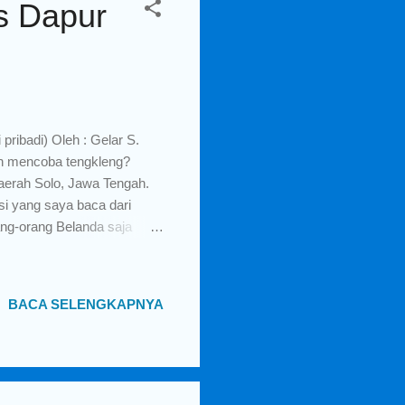
s Dapur
ribadi) Oleh : Gelar S.
 mencoba tengkleng?
daerah Solo, Jawa Tengah.
si yang saya baca dari
ng-orang Belanda saja
t.co) Sedangkan untuk
a, kaki, dan tulang-tulang
itu para juru masak tidak
BACA SELENGKAPNYA
enempel, kemudian diolah
ak dinikmati masyarakat
n adalah s...