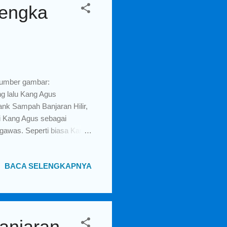
lengka
sumber gambar:
g lalu Kang Agus
nk Sampah Banjaran Hilir,
ini Kang Agus sebagai
gawas. Seperti biasa Kang
njaran Hilir beberapa
aja yang belum tercapai, apa
BACA SELENGKAPNYA
ank Sampah Banjaran Hilir.
g Agus bercerita sekaligus
PAJAK BUMI DAN BANGUNAN
! Secara garis besar...
anjaran