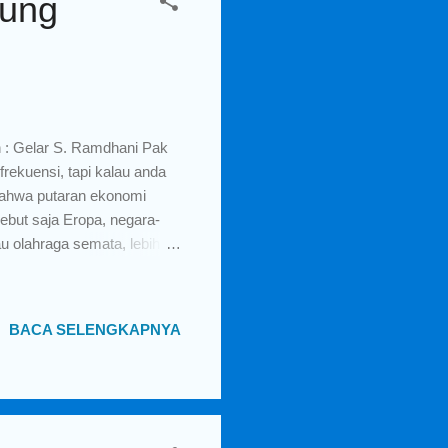
Bung
 : Gelar S. Ramdhani Pak
frekuensi, tapi kalau anda
bahwa putaran ekonomi
Sebut saja Eropa, negara-
 olahraga semata, lebih
eningkatkan pertumbuhan
alah Spanyol, bisa anda
asa!" Anda pasti tahu
BACA SELENGKAPNYA
i yang merasakan dampak
gara, tukang konveksi &