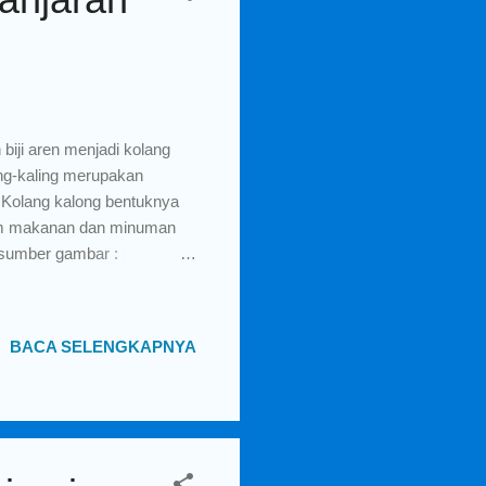
iji aren menjadi kolang
ang-kaling merupakan
 Kolang kalong bentuknya
acam makanan dan minuman
(sumber gambar :
 sebelum jadi kolang kaling
inya direbus selama beberapa
r selama beberapa hari
BACA SELENGKAPNYA
r gambar :
njaran Kabupaten
kenalkan kepada masyakarat