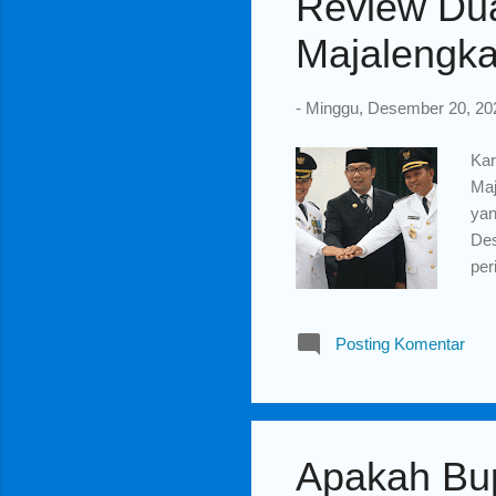
Review Du
Majalengk
-
Minggu, Desember 20, 20
Kar
Maj
yan
Des
per
D. 
Maj
Posting Komentar
cha
rev
St
ada
Apakah Bup