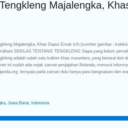
Tengkleng Majalengka, Kha
gkleng Majalengka, Khas Dapur Emak Icih (sumber gambar : koleksi p
mdhani SEKILAS TENTANG TENGKLENG Siapa yang belum pernah
gkleng adalah salah satu kuliner khas nusantara, yang berasal dari 
iner ini sudah ada sejak zaman penjajahan Belanda, menurut informa
ipedia.org ternyata pada zaman dulu hanya para bangsawan dan ora
g bisa menikmati olahan daging. Tengkleng (sumber gambar : akura
erja dan juru masak hanya diperkenankan mengkonsumsi bagian kepal
g tersisa. Agar tetap bisa menikmati sajian kuliner yang enak, waktu 
abisan cara, tulang-tulang yang masih terdapat sisa daging yang m
ka, Jawa Barat, Indonesia
gan bumbu-bumbu pilihan, jadilah tengkleng, yang terkenal dan bany
gga sekarang. MENGENAL SIAPA KANG VILGA? Kang Vilga Vilgiawa