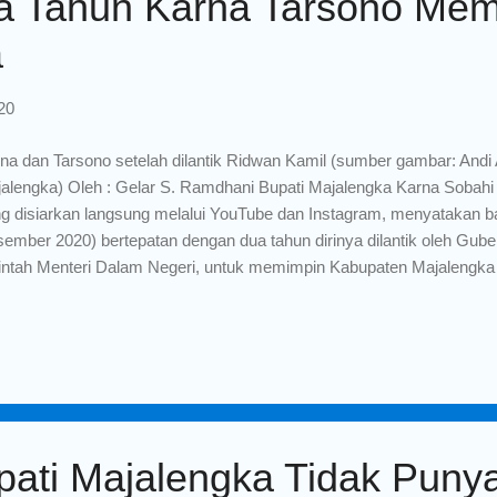
a Tahun Karna Tarsono Mem
a
20
na dan Tarsono setelah dilantik Ridwan Kamil (sumber gambar: And
alengka) Oleh : Gelar S. Ramdhani Bupati Majalengka Karna Sobahi
g disiarkan langsung melalui YouTube dan Instagram, menyatakan bah
ember 2020) bertepatan dengan dua tahun dirinya dilantik oleh Gube
intah Menteri Dalam Negeri, untuk memimpin Kabupaten Majalengka
Mardiana. Dalam kesempatan ini saya tidak akan membahas lebih dal
alengka tersebut, bagi anda yang belum menonton pidatonya, anda 
nnel Diskominfo Majalengka. Melalui tulisan ini saya ingin memberik
iew dua tahun kepemimpinan Karna Tarsono, berdasarkan data yang 
atistik (BPS). JUMLAH PENGANGGURAN TERBUKA Jumlah pengang
lah sebanyak 29.800 orang, sedangkan pada tahun 2019 adalah seba
ati Majalengka Tidak Puny