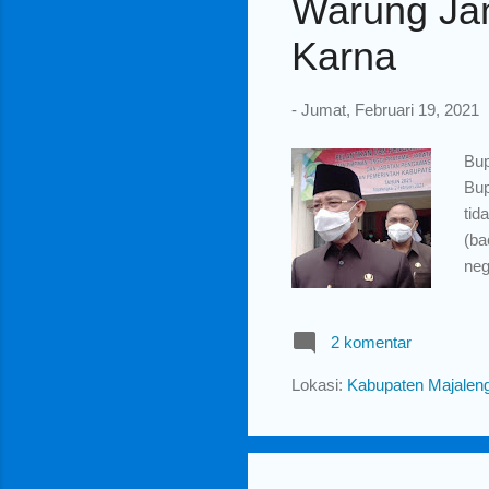
Warung Jam
Karna
-
Jumat, Februari 19, 2021
Bup
Bup
tid
(ba
neg
dar
eko
2 komentar
sim
ket
Lokasi:
Kabupaten Majaleng
eko
sab