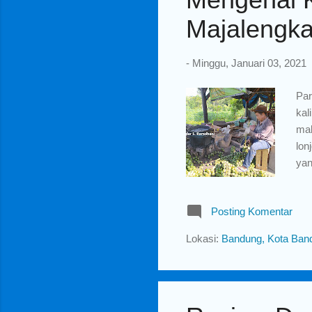
Majalengk
-
Minggu, Januari 03, 2021
Par
kal
mak
lon
yan
lip
bij
Posting Komentar
jam
hin
Lokasi:
Bandung, Kota Band
ban
Maj
I...