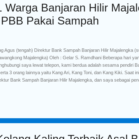
 Warga Banjaran Hilir Maja
r PBB Pakai Sampah
g Agus (tengah) Direktur Bank Sampah Banjaran Hilir Majalengka (
wangkong Majalengka) Oleh : Gelar S. Ramdhani Beberapa hari yan
ghubungi saya lewat telepon, kami berdua adalah sesama pendiri Ba
erta 3 orang lainnya yaitu Kang Ari, Kang Toni, dan Kang Kiki. Saat 
ektur Bank Sampah Banjaran Hilir Majalengka, dan saya sebagai pen
s menceritakan kepada saya bagaimana pergerakan Bank Sampah Ba
an terakhir, apa saja target atau program yang sudah tercapai, apa s
a yang menjadi hambatan, dan apa saja yang menjadi peluang bagi B
am percakapan tersebut ada hal yang sangat menarik bagi saya, Kan
minta pertimbangan saya, bahwa beliau punya inovasi BAYAR 
B) TAHUN 2021 PAKAI SAMPAH wah sekali lagi ini sangat menarik !!!
olang Kaling Terbaik Asal B