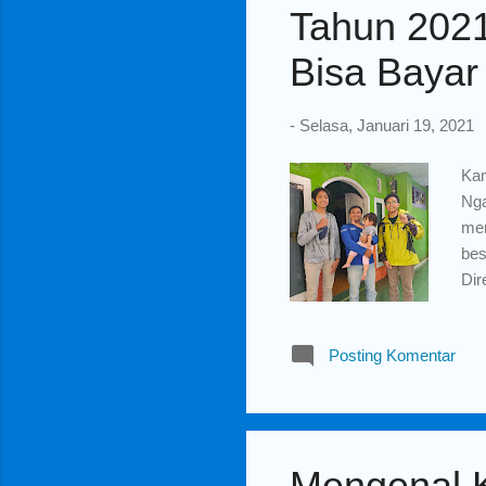
Tahun 2021
Bisa Baya
-
Selasa, Januari 19, 2021
Kan
Nga
men
bes
Dir
Agu
bul
Posting Komentar
saj
Dal
me
(PB
Mengenal K