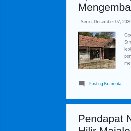
Mengemban
-
Senin, Desember 07, 202
Ged
Str
leb
pen
men
Ban
mas
Posting Komentar
seo
ke 
men
(Ad
Pendapat 
Hilir Majal