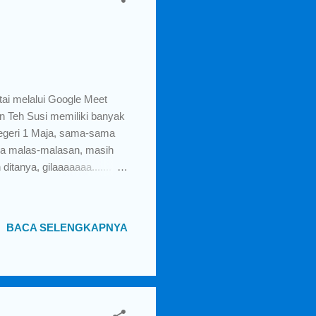
ntai melalui Google Meet
n Teh Susi memiliki banyak
geri 1 Maja, sama-sama
ya malas-malasan, masih
itanya, gilaaaaaaa.......
 amati sudah banyak brand-
an ditulis di blog super
 dia ibu-ibu hebat dibalik
BACA SELENGKAPNYA
elalui Google Meet tidak
si tanya-tanya soal