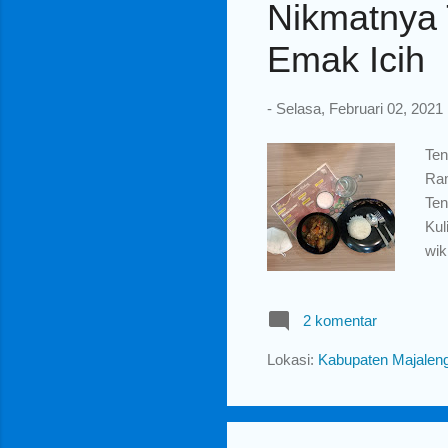
Nikmatnya 
Emak Icih
-
Selasa, Februari 02, 2021
Ten
Ra
Ten
Kul
wik
yan
pek
2 komentar
yan
keh
Lokasi:
Kabupaten Majaleng
den
hin