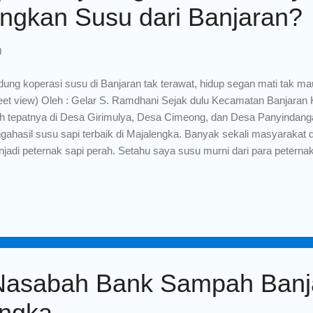
gkan Susu dari Banjaran?
0
ung koperasi susu di Banjaran tak terawat, hidup segan mati tak 
eet view) Oleh : Gelar S. Ramdhani Sejak dulu Kecamatan Banjaran
ih tepatnya di Desa Girimulya, Desa Cimeong, dan Desa Panyindang
gahasil susu sapi terbaik di Majalengka. Banyak sekali masyarakat d
jadi peternak sapi perah. Setahu saya susu murni dari para peterna
jaran biasanya dijual ke industri besar lewat koperasi, atau ada juga 
yarakat baik eceran maupun partai besar. Beberapa hari yang lalu 
rang mantan penjual susu keliling asal Desa Cimeong, waktu saya sek
sekolah saya. Saya tanya "Mang, masih keneh icalan susu?" (Mang 
jawab "Aduh ayeuna mah tos teu icalan susu, icalan rokok wae aye
uh sekarang sudah tidak jualan susu, jualan r...
Nasabah Bank Sampah Banj
engka