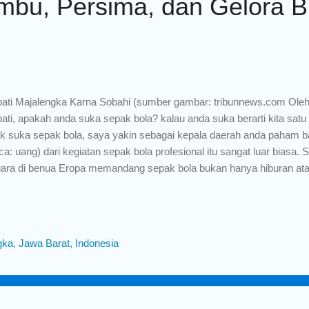
bu, Persima, dan Gelora 
ati Majalengka Karna Sobahi (sumber gambar: tribunnews.com Oleh
ati, apakah anda suka sepak bola? kalau anda suka berarti kita satu 
ak suka sepak bola, saya yakin sebagai kepala daerah anda paham 
ca: uang) dari kegiatan sepak bola profesional itu sangat luar biasa. 
ara di benua Eropa memandang sepak bola bukan hanya hiburan atau
i itu mereka sangat yakin bahwa sepak bola sangat berkontribusi m
nomi. Salah satu negara Eropa yang serius mengurus sepak bola ad
ak di "Spanyol Serius Urus Sepak Bola, Dampak Ekonominya Luar Bi
ika pertandingan sepak bola profesional digelar, akan banyak sekal
ka, Jawa Barat, Indonesia
nominya. Mulai dari para pemain, pelatih, official , panitia penyeleng
lon, tukang jualan kaos (jersey) , tukang parkir, tuka...