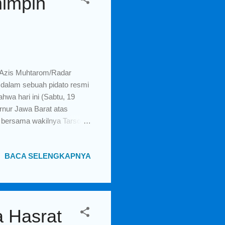
impin
i Azis Muhtarom/Radar
 dalam sebuah pidato resmi
wa hari ini (Sabtu, 19
rnur Jawa Barat atas
 bersama wakilnya Tarsono
am isi pidato Bupati
dapat menonton di YouTube
BACA SELENGKAPNYA
an beberapa catatan atau
disajikan oleh Badan Pusat
guran terbuka tahun 2018
nyak 27.424 orang. W...
a Hasrat