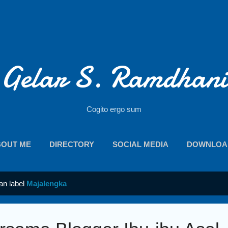
Langsung ke konten utama
Gelar S. Ramdhani
Cogito ergo sum
BOUT ME
DIRECTORY
SOCIAL MEDIA
DOWNLOA
an label
Majalengka