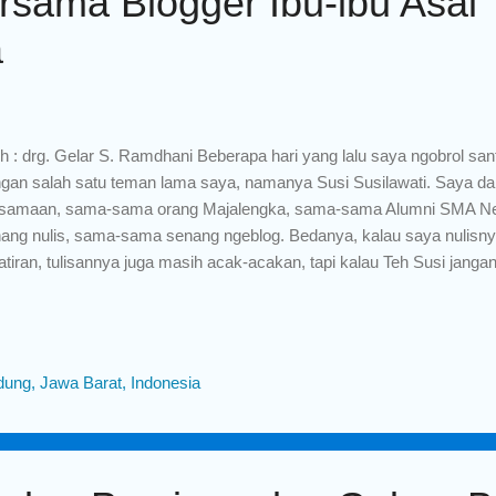
rsama Blogger Ibu-ibu Asal
a
h : drg. Gelar S. Ramdhani Beberapa hari yang lalu saya ngobrol sa
gan salah satu teman lama saya, namanya Susi Susilawati. Saya da
samaan, sama-sama orang Majalengka, sama-sama Alumni SMA Ne
ang nulis, sama-sama senang ngeblog. Bedanya, kalau saya nulisn
tiran, tulisannya juga masih acak-acakan, tapi kalau Teh Susi jangan d
isnya produktif banget, blognya keren banget !!!! bahkan kalau saya
nd ternama yang meminta Teh Susi untuk mereview barangnya, kemudi
ennya yaitu www.susistory.com pokoknya 10 jempol buat Teh Susi. Ini
istory.com (sumber gambar: instagram @susi.story) Obrolan kami m
ung, Jawa Barat, Indonesia
encanakan sebelumnya, hanya saja beberapa hari sebelumnya Teh Su
ehatan gigi dan mulut ke saya melalui WhatsApp...