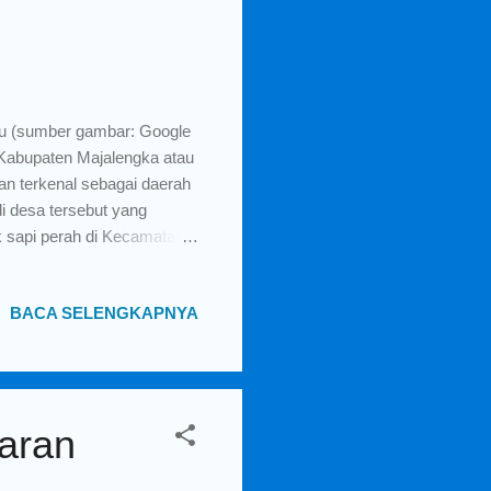
mau (sumber gambar: Google
 Kabupaten Majalengka atau
an terkenal sebagai daerah
i desa tersebut yang
k sapi perah di Kecamatan
yang langsung dijual ke
saya ngobrol dengan
BACA SELENGKAPNYA
olah beliau sering jualan
masih jualan susu?) beliau
una mah di Bandung!"
aran