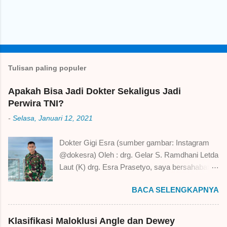
P
o
s
t
Tulisan paling populer
i
n
Apakah Bisa Jadi Dokter Sekaligus Jadi
g
K
Perwira TNI?
o
m
-
Selasa, Januari 12, 2021
e
n
Dokter Gigi Esra (sumber gambar: Instagram
t
a
@dokesra) Oleh : drg. Gelar S. Ramdhani Letda
r
Laut (K) drg. Esra Prasetyo, saya bersahabat
dengan beliau sejak kami berdua sama-sama
BACA SELENGKAPNYA
menempuh S1 Pendidikan Dokter Gigi di
Jurusan Kedokteran Gigi Fakultas Kedokteran
Universitas Jenderal Soedirman (Unsoed)
Klasifikasi Maloklusi Angle dan Dewey