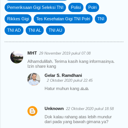
Pemeriksaan Gigi Seleksi TNI
Polisi
Polri
Rikkes Gigi
Tes Kesehatan Gigi TNI Polri
TNI
TNI AD
TNI AL
TNI AU
MHT
29 November 2019 pukul 07.08
K
Alhamdulillah. Terima kasih kang informasinya.
o
Izin share kang
m
Gelar S. Ramdhani
e
2 Oktober 2020 pukul 22.45
n
Hatur muhun kang 🙏🙏
t
a
Unknown
22 Oktober 2020 pukul 18.58
r
Dok kalau rahang atas lebih mundur
dari pada yang bawah gimana ya?