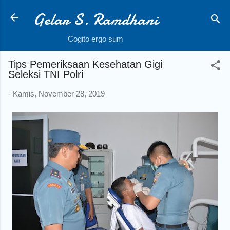
Gelar S. Ramdhani
Langsung ke konten utama
Cogito ergo sum
Tips Pemeriksaan Kesehatan Gigi
Seleksi TNI Polri
-
Kamis, November 28, 2019