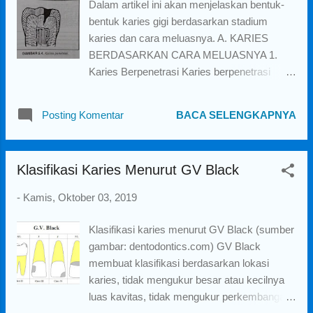
Dalam artikel ini akan menjelaskan bentuk-
a
bentuk karies gigi berdasarkan stadium
n
karies dan cara meluasnya. A. KARIES
BERDASARKAN CARA MELUASNYA 1.
Karies Berpenetrasi Karies berpenetrasi
adalah karies yang mengalami perluasan dari
email menuju dentin dalam bentuk kerucut.
Posting Komentar
BACA SELENGKAPNYA
Perluasannya secara penetrasi, yaitu
merembes ke arah dalam. Karies Penetrasi
(sumber gambar: Tarigan, 2012) 2. Karies
Klasifikasi Karies Menurut GV Black
Nonpenetrasi Karies Nonpenetrasi adalah
karies yang meluas dari email menuju dentin
-
Kamis, Oktober 03, 2019
dengan jalan meluas ke arah samping
sehingga menyebabkan bentuk seperti
Klasifikasi karies menurut GV Black (sumber
periuk. Karies Non Penetrasi (sumber
gambar: dentodontics.com) GV Black
gambar: Tarigan, 2012) B. KARIES
membuat klasifikasi berdasarkan lokasi
BERDASARKAN STADIUM KARIES Karies
karies, tidak mengukur besar atau kecilnya
berdasarkan klasifikasi stadium, dibagi
luas kavitas, tidak mengukur perkembangan
menurut kedalamannya. 1. Karies