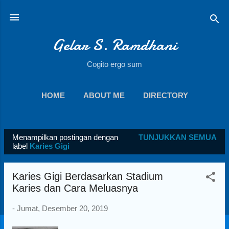
Langsung ke konten utama
Gelar S. Ramdhani
Cogito ergo sum
HOME
ABOUT ME
DIRECTORY
SOCIAL MEDIA
DOWNLOAD
LAINNYA…
Menampilkan postingan dengan
TUNJUKKAN SEMUA
BOOKS
P
label
Karies Gigi
o
s
Karies Gigi Berdasarkan Stadium
t
Karies dan Cara Meluasnya
i
-
Jumat, Desember 20, 2019
n
g