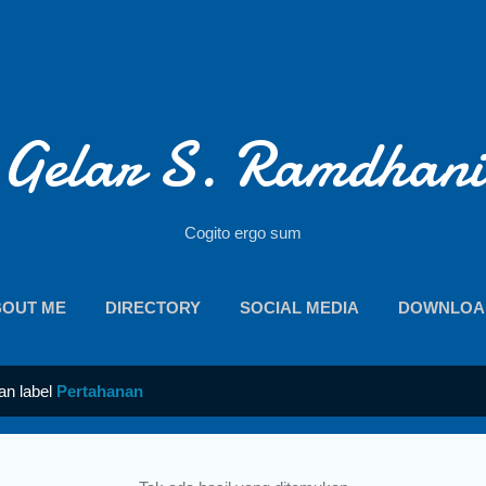
Langsung ke konten utama
Gelar S. Ramdhani
Cogito ergo sum
BOUT ME
DIRECTORY
SOCIAL MEDIA
DOWNLOA
an label
Pertahanan