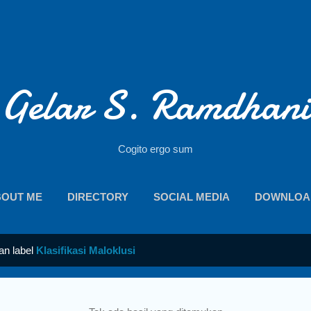
Langsung ke konten utama
Gelar S. Ramdhani
Cogito ergo sum
BOUT ME
DIRECTORY
SOCIAL MEDIA
DOWNLOA
an label
Klasifikasi Maloklusi