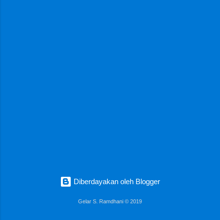
a
n
Diberdayakan oleh Blogger
Gelar S. Ramdhani © 2019