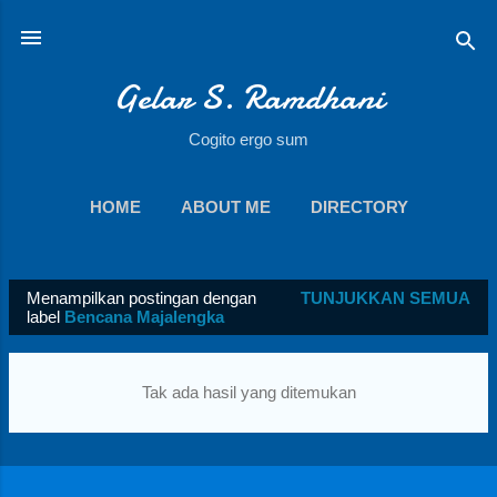
Langsung ke konten utama
Gelar S. Ramdhani
Cogito ergo sum
HOME
ABOUT ME
DIRECTORY
SOCIAL MEDIA
DOWNLOAD
LAINNYA…
Menampilkan postingan dengan
TUNJUKKAN SEMUA
BOOKS
P
label
Bencana Majalengka
o
s
Tak ada hasil yang ditemukan
t
i
n
g